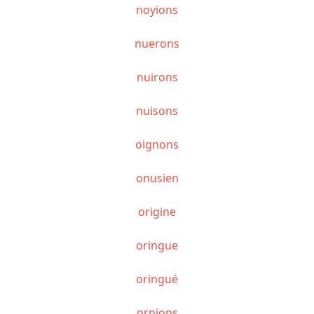
noyions
nuerons
nuirons
nuisons
oignons
onusien
origine
oringue
oringué
ornions