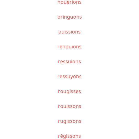
nouerions
oringuons
ouïssions
renouions
ressuions
ressuyons
rougisses
rouissons
rugissons
régissons