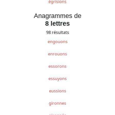
égrisions
Anagrammes de
8 lettres
98 résultats
engouons
enrouons
essorons
essuyons
eussions
gironnes