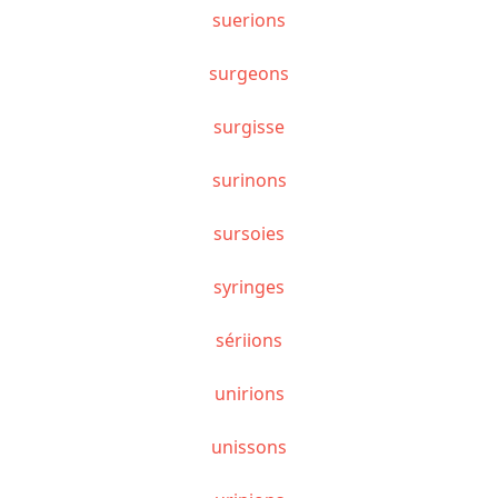
suerions
surgeons
surgisse
surinons
sursoies
syringes
sériions
unirions
unissons