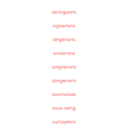
seringuons
signerions
singerions
siniserons
soignerons
songerions
sournoises
sous-seing
sursoyions