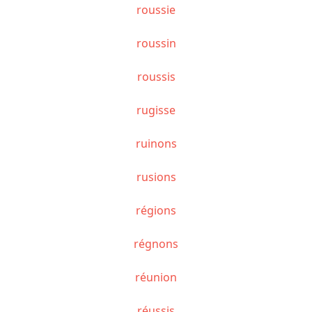
roussie
roussin
roussis
rugisse
ruinons
rusions
régions
régnons
réunion
réussis