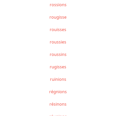
rossions
rougisse
rouisses
roussies
roussins
rugisses
ruinions
régnions
résinons