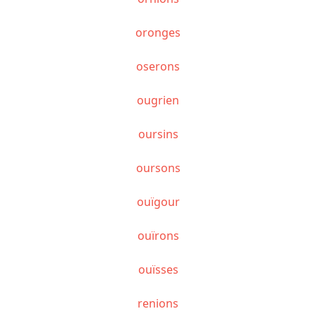
oronges
oserons
ougrien
oursins
oursons
ouïgour
ouïrons
ouïsses
renions