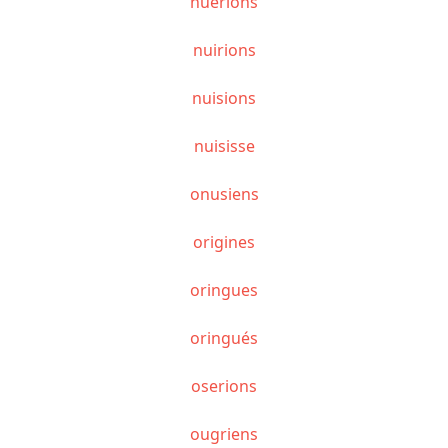
nuerions
nuirions
nuisions
nuisisse
onusiens
origines
oringues
oringués
oserions
ougriens