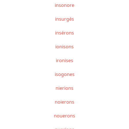
insonore
insurgés
insérons
ionisons
ironises
isogones
nierions
noierons
nouerons