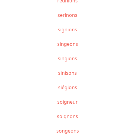
réunions
serinons
signions
singeons
singions
sinisons
siégions
soigneur
soignons
songeons