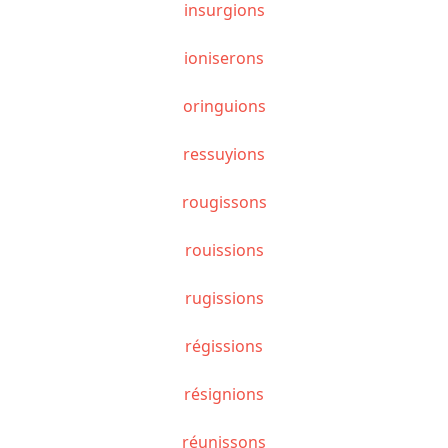
insurgions
ioniserons
oringuions
ressuyions
rougissons
rouissions
rugissions
régissions
résignions
réunissons