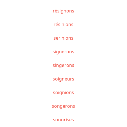
résignons
résinions
serinions
signerons
singerons
soigneurs
soignions
songerons
sonorises