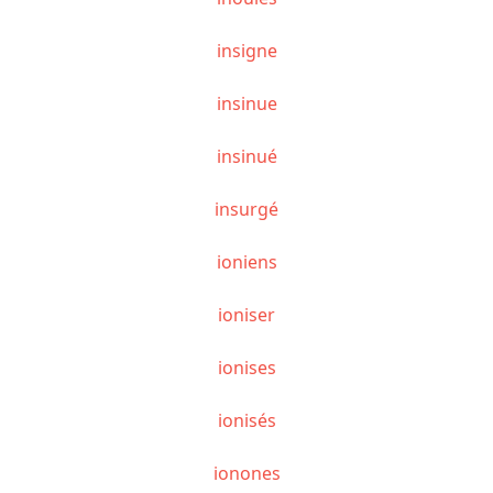
insigne
insinue
insinué
insurgé
ioniens
ioniser
ionises
ionisés
ionones