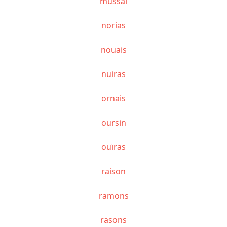
mussai
norias
nouais
nuiras
ornais
oursin
ouïras
raison
ramons
rasons