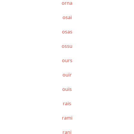
orna
osai
osas
ossu
ours
ouïr
ouïs
rais
rami
rani