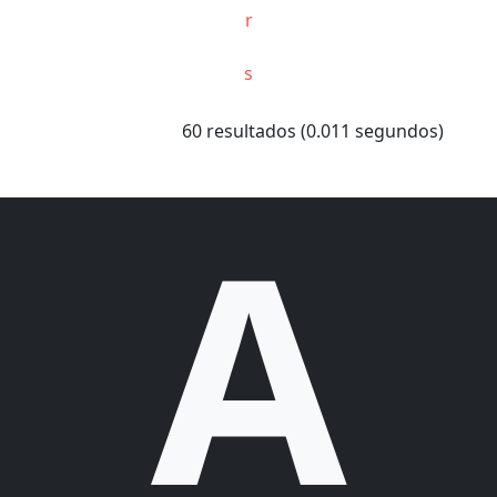
r
s
60 resultados (0.011 segundos)
A