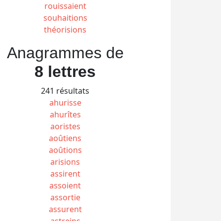
rouissaient
souhaitions
théorisions
Anagrammes de
8 lettres
241 résultats
ahurisse
ahurîtes
aoristes
aoûtiens
aoûtions
arisions
assirent
assoient
assortie
assurent
astreins