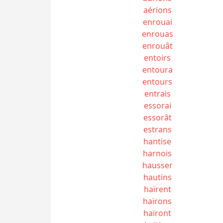
aérions
enrouai
enrouas
enrouât
entoirs
entoura
entours
entrais
essorai
essorât
estrans
hantise
harnois
hausser
hautins
haïrent
haïrons
haïront