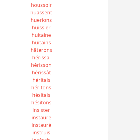
houssoir
huassent
huerions
huissier
huitaine
huitains
hâterons
hérissai
hérisson
hérissât
héritais
héritons
hésitais
hésitons
insister
instaure
instauré
instruis
insérais