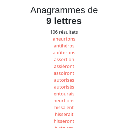
Anagrammes de
9 lettres
106 résultats
aheurtons
antihéros
aoûterons
assertion
assiéront
assoiront
autorises
autorisés
entourais
heurtions
hissaient
hisserait
hisseront
histoires