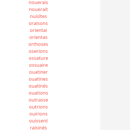
nouerais
nouerait
nuisîtes
oraisons
orientai
orientas
orthoses
oserions
ossature
ossuaire
ouatiner
ouatines
ouatinés
ouations
outrasse
outrions
ouïrions
ouïssent
raisinés