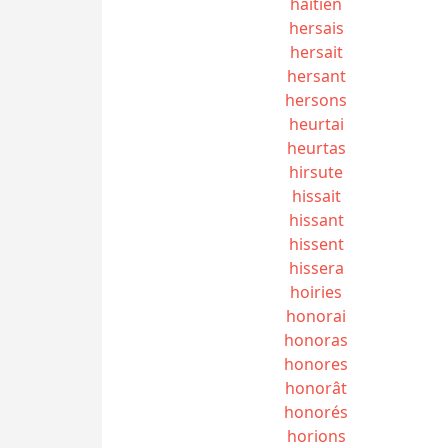
haïtien
hersais
hersait
hersant
hersons
heurtai
heurtas
hirsute
hissait
hissant
hissent
hissera
hoiries
honorai
honoras
honores
honorât
honorés
horions