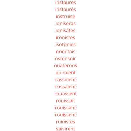
instaures
instaurés
instruise
ioniseras
ionisâtes
ironistes
isotonies
orientais
ostensoir
ouaterons
ouïraient
rassoient
rossaient
rouassent
rouissait
rouissant
rouissent
ruinistes
saisirent