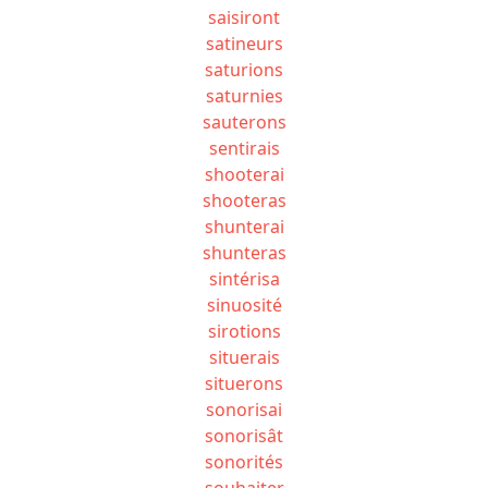
saisiront
satineurs
saturions
saturnies
sauterons
sentirais
shooterai
shooteras
shunterai
shunteras
sintérisa
sinuosité
sirotions
situerais
situerons
sonorisai
sonorisât
sonorités
souhaiter