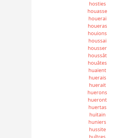
hosties
houasse
houerai
houeras
houions
houssai
housser
houssât
houâtes
huaient
huerais
huerait
huerons
hueront
huertas
huitain
huniers
hussite
huîtres