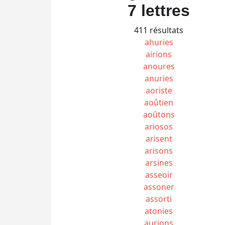
7 lettres
411 résultats
ahuries
airions
anoures
anuries
aoriste
aoûtien
aoûtons
ariosos
arisent
arisons
arsines
asseoir
assoner
assorti
atonies
aurions