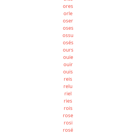
ores
orle
oser
oses
ossu
osés
ours
ouïe
ouïr
ouïs
reis
relu
riel
ries
rois
rose
rosi
rosé