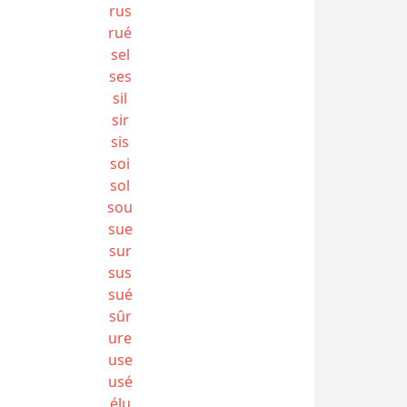
rus
rué
sel
ses
sil
sir
sis
soi
sol
sou
sue
sur
sus
sué
sûr
ure
use
usé
élu