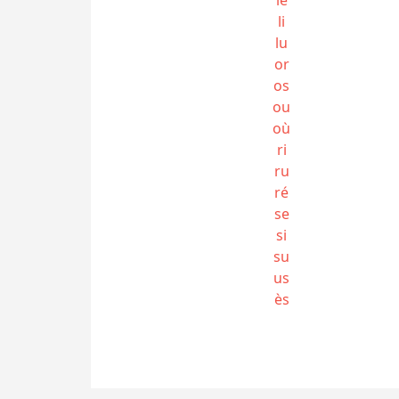
li
lu
or
os
ou
où
ri
ru
ré
se
si
su
us
ès