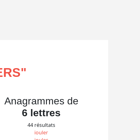
ERS
"
Anagrammes de
6 lettres
44 résultats
iouler
ioules