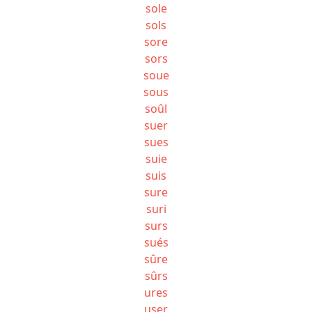
sole
sols
sore
sors
soue
sous
soûl
suer
sues
suie
suis
sure
suri
surs
sués
sûre
sûrs
ures
user