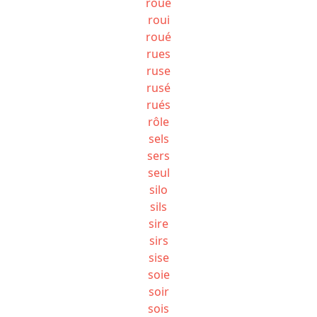
roue
roui
roué
rues
ruse
rusé
rués
rôle
sels
sers
seul
silo
sils
sire
sirs
sise
soie
soir
sois