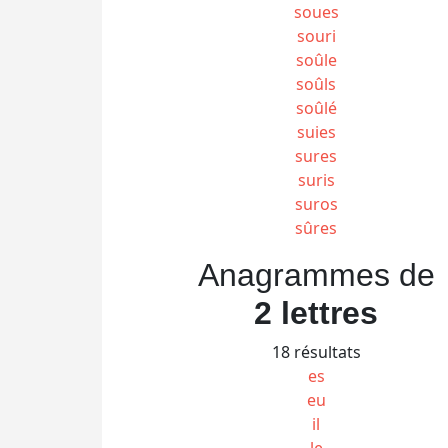
soues
souri
soûle
soûls
soûlé
suies
sures
suris
suros
sûres
Anagrammes de
2 lettres
18 résultats
es
eu
il
le