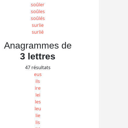
soûler
soûles
soûlés
surlie
surlié
Anagrammes de
3 lettres
47 résultats
eus
ils
ire
lei
les
leu
lie
lis