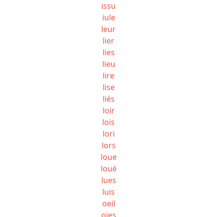
issu
iule
leur
lier
lies
lieu
lire
lise
liés
loir
lois
lori
lors
loue
loué
lues
luis
oeil
oies