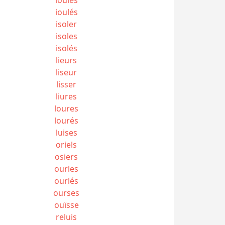
ioulés
isoler
isoles
isolés
lieurs
liseur
lisser
liures
loures
lourés
luises
oriels
osiers
ourles
ourlés
ourses
ouïsse
reluis