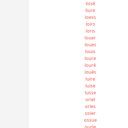
lissé
liure
loess
loirs
loris
louer
loues
louis
loure
louré
loués
luire
luise
lusse
oriel
orles
osier
ossue
ourle