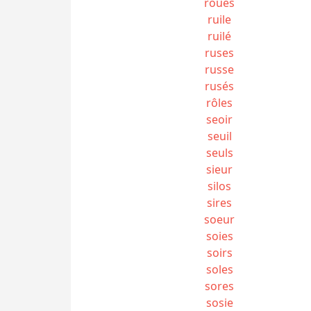
roués
ruile
ruilé
ruses
russe
rusés
rôles
seoir
seuil
seuls
sieur
silos
sires
soeur
soies
soirs
soles
sores
sosie