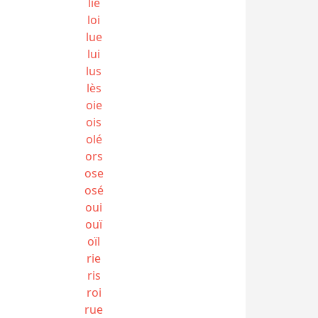
lié
loi
lue
lui
lus
lès
oie
ois
olé
ors
ose
osé
oui
ouï
oïl
rie
ris
roi
rue