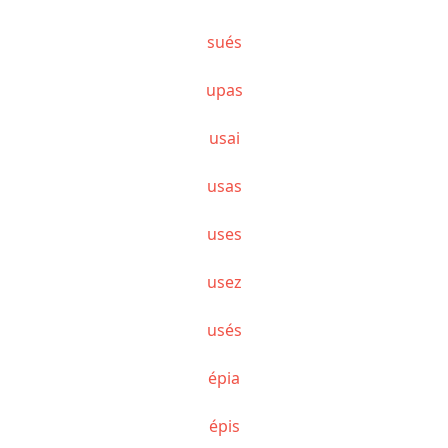
sués
upas
usai
usas
uses
usez
usés
épia
épis