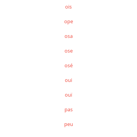
ois
ope
osa
ose
osé
oui
ouï
pas
peu