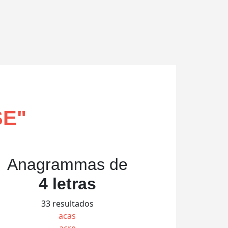
SE
"
Anagrammas de
4 letras
33 resultados
acas
acre