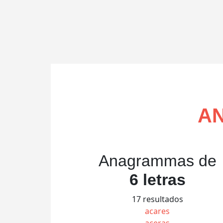
A
Anagrammas de
6 letras
17 resultados
acares
aceras