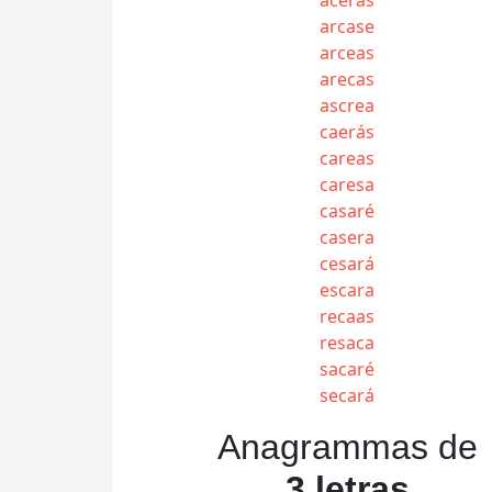
arcase
arceas
arecas
ascrea
caerás
careas
caresa
casaré
casera
cesará
escara
recaas
resaca
sacaré
secará
Anagrammas de
3 letras