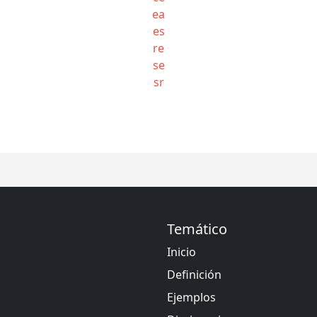
ea
es
re
se
sr
Temático
Inicio
Definición
Ejemplos