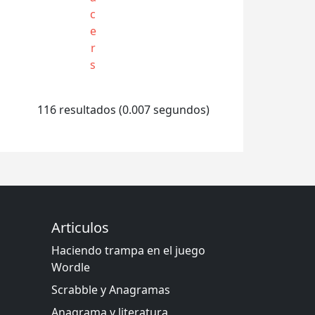
c
e
r
s
116 resultados (0.007 segundos)
Articulos
Haciendo trampa en el juego
Wordle
Scrabble y Anagramas
Anagrama y literatura