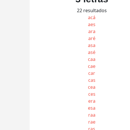
22 resultados
acá
aes
ara
aré
asa
asé
caa
cae
car
cas
cea
ces
era
esa
raa
rae
ras