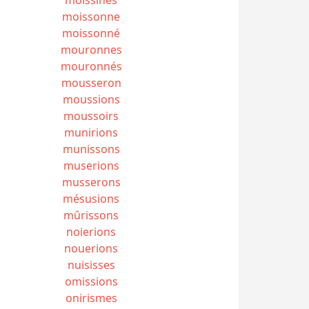
moissonne
moissonné
mouronnes
mouronnés
mousseron
moussions
moussoirs
munirions
munissons
muserions
musserons
mésusions
mûrissons
noierions
nouerions
nuisisses
omissions
onirismes