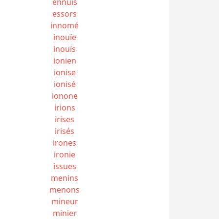
ennuis
essors
innomé
inouïe
inouïs
ionien
ionise
ionisé
ionone
irions
irises
irisés
irones
ironie
issues
menins
menons
mineur
minier