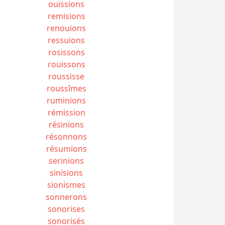
ouïssions
remisions
renouions
ressuions
rosissons
rouissons
roussisse
roussîmes
ruminions
rémission
résinions
résonnons
résumions
serinions
sinisions
sionismes
sonnerons
sonorises
sonorisés