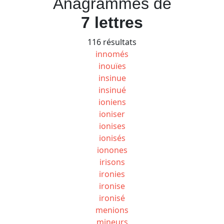
Anagrammes de
7 lettres
116 résultats
innomés
inouïes
insinue
insinué
ioniens
ioniser
ionises
ionisés
ionones
irisons
ironies
ironise
ironisé
menions
mineurs