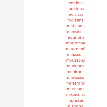
moirions
moisions
moisisse
moissine
moissons
monsieur
mourions
mouronne
mouronné
moussoir
moussons
muerions
munirons
munisses
muserons
mussions
mésusons
mûrisses
nierions