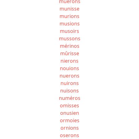
muerons
munisse
murions
musions
musoirs
mussons
mérinos
mûrisse
nierons
nouions
nuerons
nuirons
nuisons
numéros
omisses
onusien
ormoies
ornions
oserons