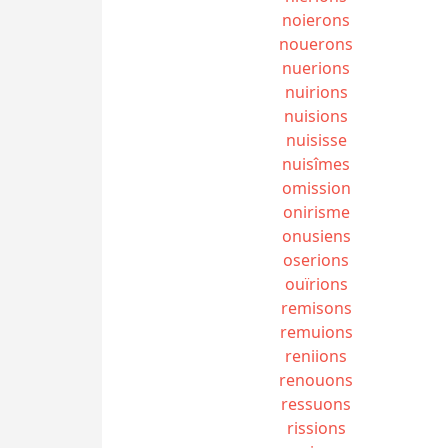
noierons
nouerons
nuerions
nuirions
nuisions
nuisisse
nuisîmes
omission
onirisme
onusiens
oserions
ouïrions
remisons
remuions
reniions
renouons
ressuons
rissions