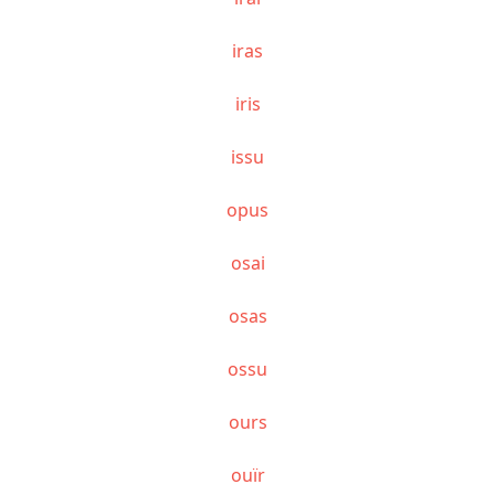
iras
iris
issu
opus
osai
osas
ossu
ours
ouïr