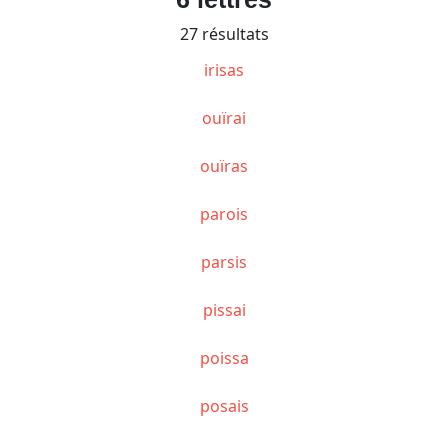
27 résultats
irisas
ouïrai
ouïras
parois
parsis
pissai
poissa
posais