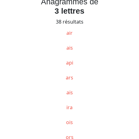
Anagrammes de
3 lettres
38 résultats
air
ais
api
ars
aïs
ira
ois
ors