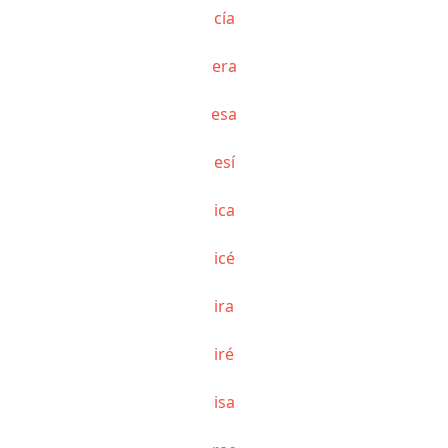
cía
era
esa
esí
ica
icé
ira
iré
isa