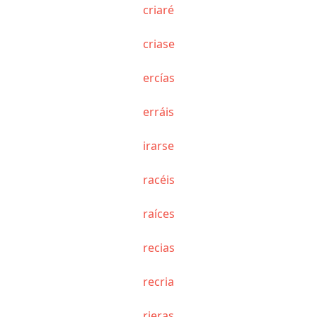
criaré
criase
ercías
erráis
irarse
racéis
raíces
recias
recria
rieras