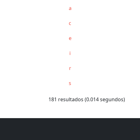
a
c
e
i
r
s
181 resultados (0.014 segundos)