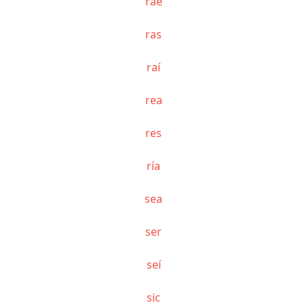
rae
ras
raí
rea
res
ría
sea
ser
seí
sic