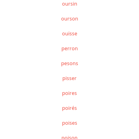
oursin
ourson
ouïsse
perron
pesons
pisser
poires
poirés
poises
poison