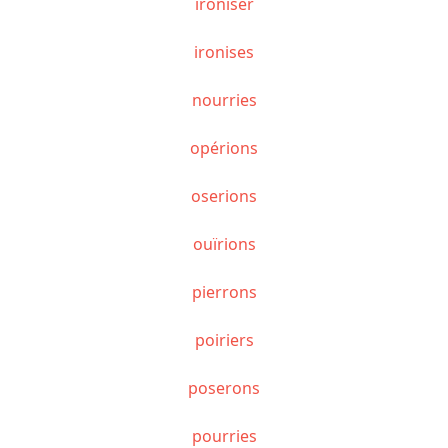
ironiser
ironises
nourries
opérions
oserions
ouïrions
pierrons
poiriers
poserons
pourries