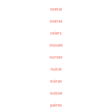
oserai
oseras
osiers
ossues
ourses
ouïrai
ouïras
ouïsse
paires